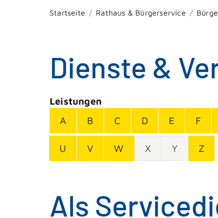
Startseite
Rathaus & Bürgerservice
Bürge
Dienste & Ve
Leistungen
A
B
C
D
E
F
U
V
W
X
Y
Z
Als Servicedi