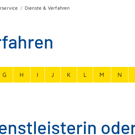
rservice
Dienste & Verfahren
rfahren
G
H
I
J
K
L
M
N
enstleisterin ode