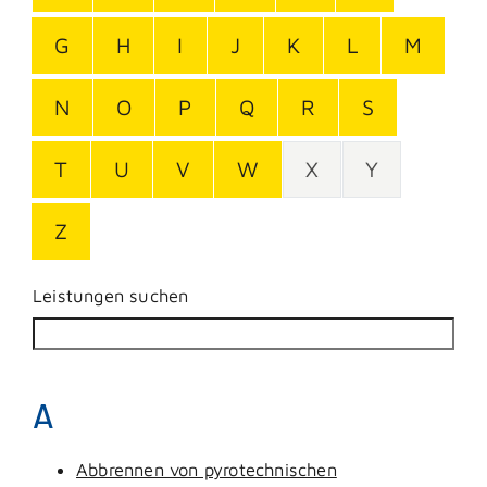
G
H
I
J
K
L
M
N
O
P
Q
R
S
T
U
V
W
X
Y
Z
Leistungen suchen
A
Abbrennen von pyrotechnischen