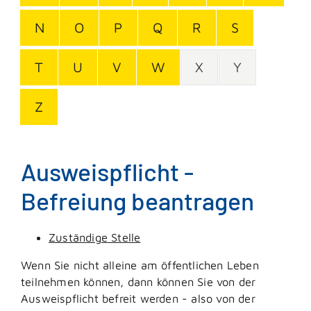
N
O
P
Q
R
S
T
U
V
W
X
Y
Z
Ausweispflicht -
Befreiung beantragen
Zuständige Stelle
Wenn Sie nicht alleine am öffentlichen Leben
teilnehmen können, dann können Sie von der
Ausweispflicht befreit werden - also von der