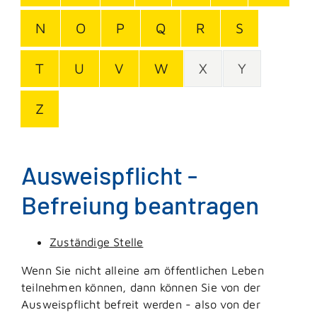
N
O
P
Q
R
S
T
U
V
W
X
Y
Z
Ausweispflicht -
Befreiung beantragen
Zuständige Stelle
Wenn Sie nicht alleine am öffentlichen Leben
teilnehmen können, dann können Sie von der
Ausweispflicht befreit werden - also von der