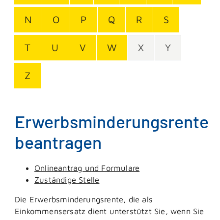
N
O
P
Q
R
S
T
U
V
W
X
Y
Z
Erwerbsminderungsrente
beantragen
Onlineantrag und Formulare
Zuständige Stelle
Die Erwerbsminderungsrente, die als
Einkommensersatz dient unterstützt Sie, wenn Sie