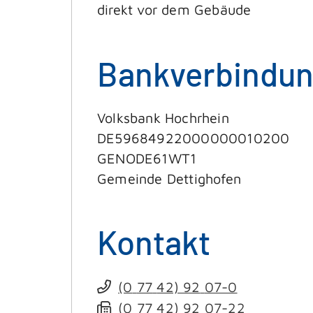
direkt vor dem Gebäude
Bankverbindu
Volksbank Hochrhein
DE59684922000000010200
GENODE61WT1
Gemeinde Dettighofen
Kontakt
(0
77
42) 92
07-0
(0
77
42) 92
07-22