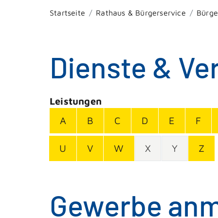
Startseite
Rathaus & Bürgerservice
Bürge
Dienste & Ve
Leistungen
A
B
C
D
E
F
U
V
W
X
Y
Z
Gewerbe anm