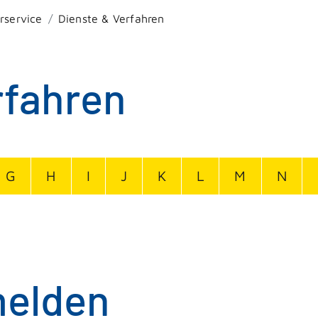
rservice
Dienste & Verfahren
rfahren
G
H
I
J
K
L
M
N
elden