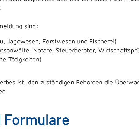
t.
eldung sind:
au, Jagdwesen, Forstwesen und Fischerei)
tsanwälte, Notare, Steuerberater, Wirtschaftsprüf
che Tätigkeiten)
rbes ist, den zuständigen Behörden die Überw
en.
d Formulare