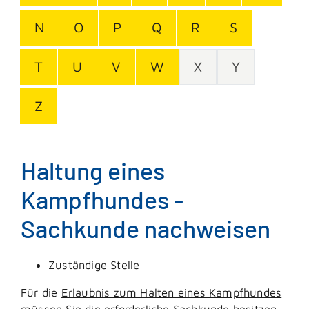
N
O
P
Q
R
S
T
U
V
W
X
Y
Z
Haltung eines
Kampfhundes -
Sachkunde nachweisen
Zuständige Stelle
Für die
Erlaubnis zum Halten eines Kampfhundes
müssen Sie die erforderliche Sachkunde besitzen.