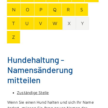
N
O
P
Q
R
S
T
U
V
W
X
Y
Z
Hundehaltung -
Namensänderung
mitteilen
Zuständige Stelle
Wenn Sie einen Hund halten und sich Ihr Name
ändert, müssen Sie Ihren neuen Namen der