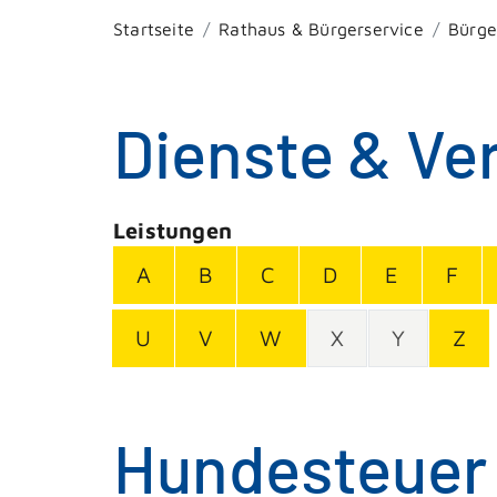
Startseite
Rathaus & Bürgerservice
Bürge
Dienste & Ve
Leistungen
A
B
C
D
E
F
U
V
W
X
Y
Z
Hundesteuer 