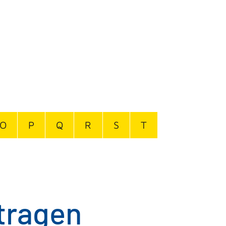
O
P
Q
R
S
T
tragen