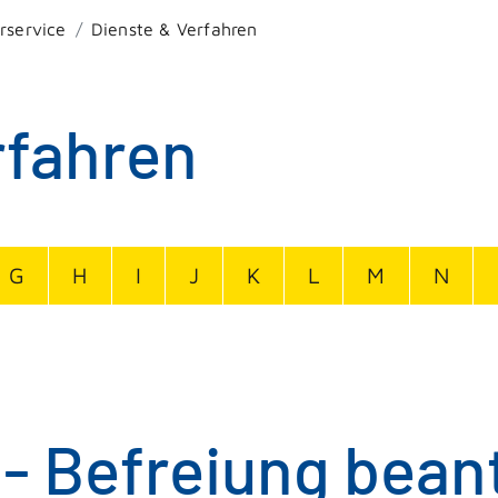
rservice
Dienste & Verfahren
rfahren
G
H
I
J
K
L
M
N
- Befreiung bean