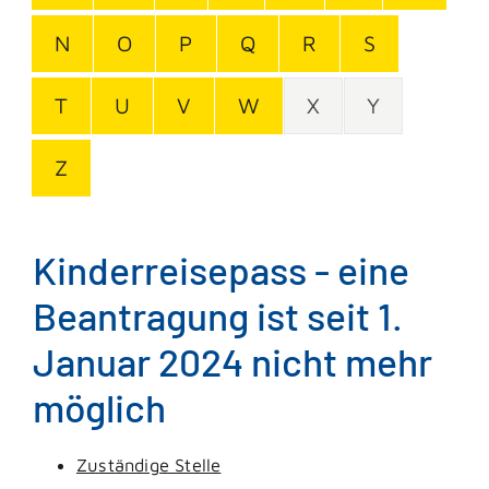
N
O
P
Q
R
S
T
U
V
W
X
Y
Z
Kinderreisepass - eine
Beantragung ist seit 1.
Januar 2024 nicht mehr
möglich
Zuständige Stelle