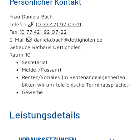
Persönlicher Kontakt
Frau
Daniela
Bach
Telefon
(0
77
42) 92
07-11
Fax
(0
77
42) 92
07-22
E-Mail
daniela.bach@dettighofen.de
Gebäude
Rathaus Dettighofen
Raum
10
Sekretariat
Melde-/Passamt
Renten/Soziales (In Rentenangelegenheiten
bitten wir um telefonische Terminabsprache.)
Gewerbe
Leistungsdetails
VORAUSSETZUNGEN