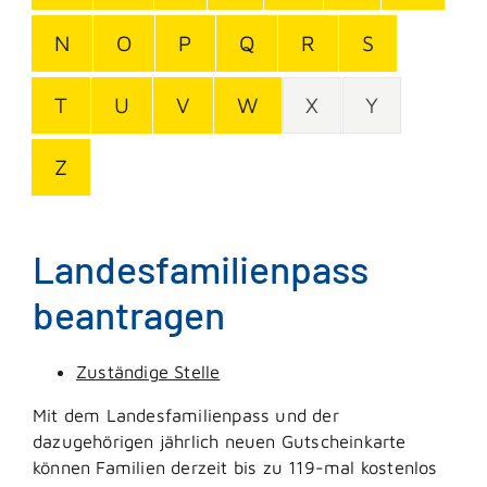
N
O
P
Q
R
S
T
U
V
W
X
Y
Z
Landesfamilienpass
beantragen
Zuständige Stelle
Mit dem Landesfamilienpass und der
dazugehörigen jährlich neuen Gutscheinkarte
können Familien derzeit bis zu 119-mal kostenlos