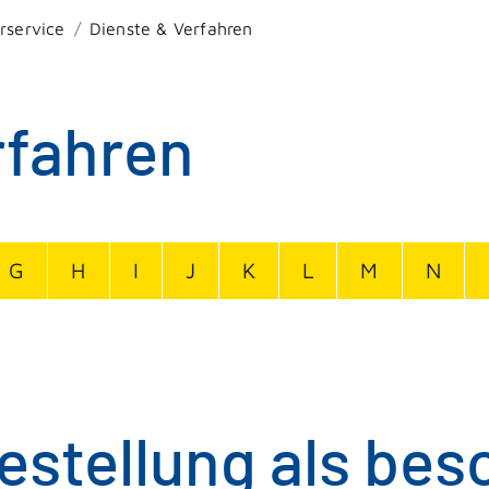
rservice
Dienste & Verfahren
rfahren
G
H
I
J
K
L
M
N
estellung als be