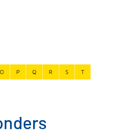
O
P
Q
R
S
T
sonders