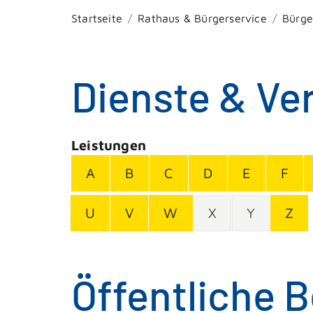
Startseite
Rathaus & Bürgerservice
Bürge
Dienste & Ve
Leistungen
A
B
C
D
E
F
U
V
W
X
Y
Z
Öffentliche B