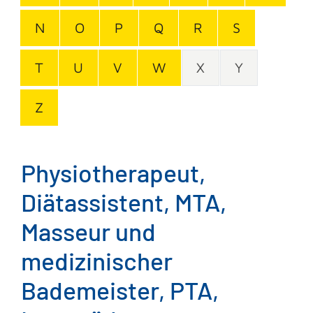
N
O
P
Q
R
S
T
U
V
W
X
Y
Z
Physiotherapeut,
Diätassistent, MTA,
Masseur und
medizinischer
Bademeister, PTA,