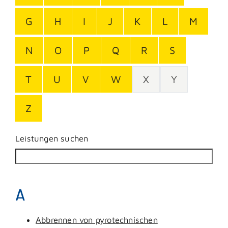
G
H
I
J
K
L
M
N
O
P
Q
R
S
T
U
V
W
X
Y
Z
Leistungen suchen
A
Abbrennen von pyrotechnischen