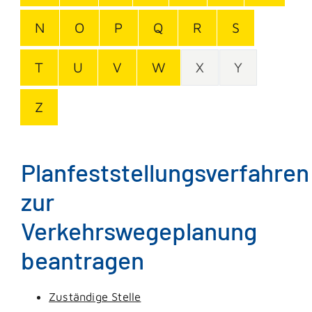
N
O
P
Q
R
S
T
U
V
W
X
Y
Z
Planfeststellungsverfahren
zur
Verkehrswegeplanung
beantragen
Zuständige Stelle