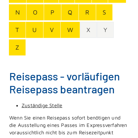
N
O
P
Q
R
S
T
U
V
W
X
Y
Z
Reisepass - vorläufigen
Reisepass beantragen
Zuständige Stelle
Wenn Sie einen Reisepass sofort benötigen und
die Ausstellung eines Passes im Expressverfahren
voraussichtlich nicht bis zum Reisezeitpunkt