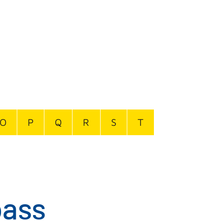
O
P
Q
R
S
T
pass