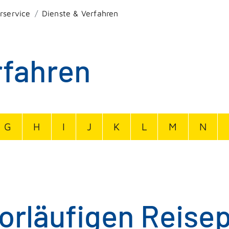
rservice
Dienste & Verfahren
rfahren
G
H
I
J
K
L
M
N
vorläufigen Reise