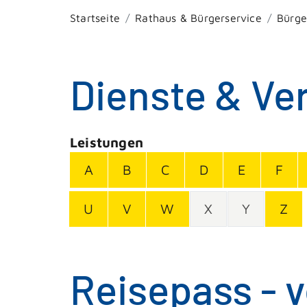
Startseite
Rathaus & Bürgerservice
Bürge
Dienste & Ve
Leistungen
A
B
C
D
E
F
U
V
W
X
Y
Z
Reisepass - 