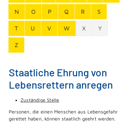
N
O
P
Q
R
S
T
U
V
W
X
Y
Z
Staatliche Ehrung von
Lebensrettern anregen
Zuständige Stelle
Personen, die einen Menschen aus Lebensgefahr
gerettet haben, können staatlich geehrt werden.