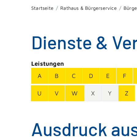
Startseite
Rathaus & Bürgerservice
Bürge
Dienste & Ve
Leistungen
A
B
C
D
E
F
U
V
W
X
Y
Z
Ausdruck aus