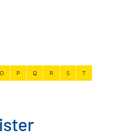
O
P
Q
R
S
T
ister