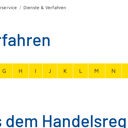
rservice
Dienste & Verfahren
rfahren
G
H
I
J
K
L
M
N
 dem Handelsreg