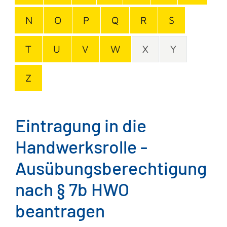
N
O
P
Q
R
S
T
U
V
W
X
Y
Z
Eintragung in die
Handwerksrolle -
Ausübungsberechtigung
nach § 7b HWO
beantragen