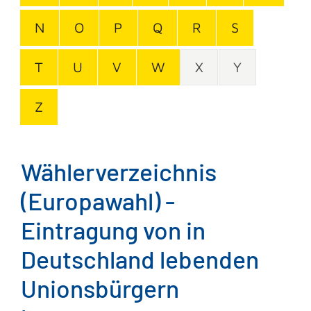
N
O
P
Q
R
S
T
U
V
W
X
Y
Z
Wählerverzeichnis
(Europawahl) -
Eintragung von in
Deutschland lebenden
Unionsbürgern