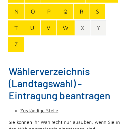
N
O
P
Q
R
S
T
U
V
W
X
Y
Z
Wählerverzeichnis
(Landtagswahl) -
Eintragung beantragen
Zuständige Stelle
Sie können Ihr Wahlrecht nur ausüben, wenn Sie in
das Wählerverzeichnis eingetragen sind.