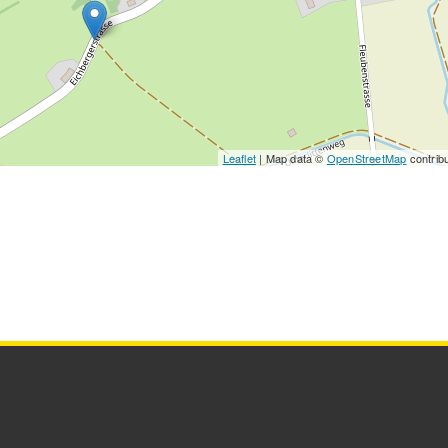
Leaflet
| Map data ©
OpenStreetMap
contrib