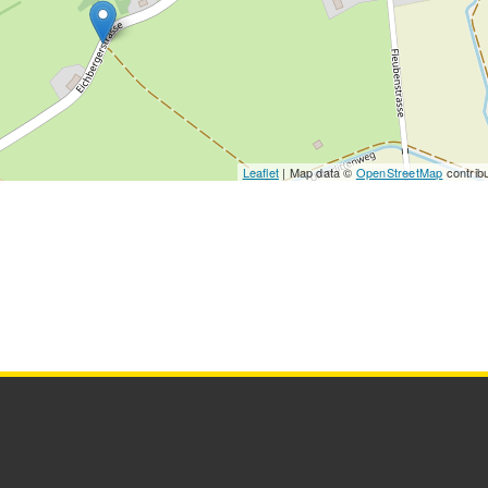
Leaflet
| Map data ©
OpenStreetMap
contrib