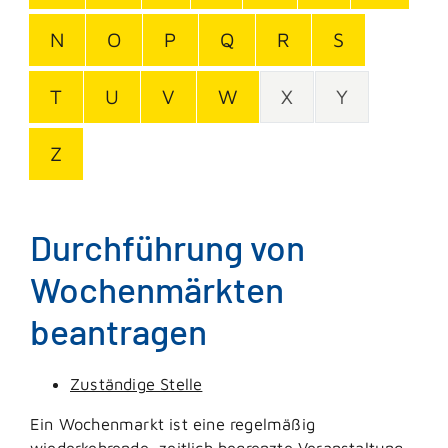
N
O
P
Q
R
S
T
U
V
W
X
Y
Z
Durchführung von
Wochenmärkten
beantragen
Zuständige Stelle
Ein Wochenmarkt ist eine regelmäßig
wiederkehrende, zeitlich begrenzte Veranstaltung,