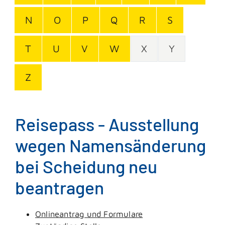
N
O
P
Q
R
S
T
U
V
W
X
Y
Z
Reisepass - Ausstellung
wegen Namensänderung
bei Scheidung neu
beantragen
Onlineantrag und Formulare