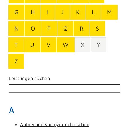
G
H
I
J
K
L
M
N
O
P
Q
R
S
T
U
V
W
X
Y
Z
Leistungen suchen
A
Abbrennen von pyrotechnischen