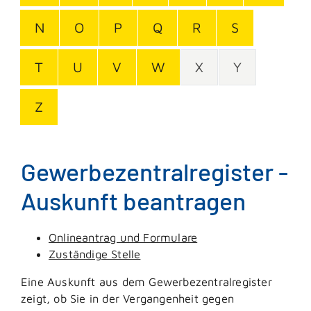
N
O
P
Q
R
S
T
U
V
W
X
Y
Z
Gewerbezentralregister -
Auskunft beantragen
Onlineantrag und Formulare
Zuständige Stelle
Eine Auskunft aus dem Gewerbezentralregister
zeigt, ob Sie in der Vergangenheit gegen