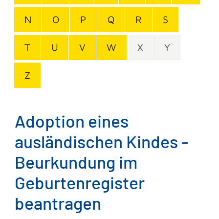
N
O
P
Q
R
S
T
U
V
W
X
Y
Z
Adoption eines
ausländischen Kindes -
Beurkundung im
Geburtenregister
beantragen