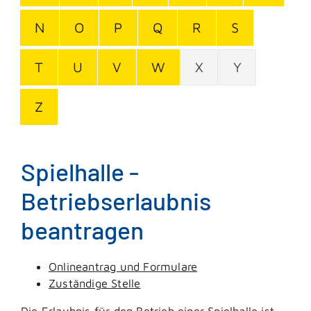
N
O
P
Q
R
S
T
U
V
W
X
Y
Z
Spielhalle -
Betriebserlaubnis
beantragen
Onlineantrag und Formulare
Zuständige Stelle
Die Erlaubnis für den Betrieb einer Spielhalle ist