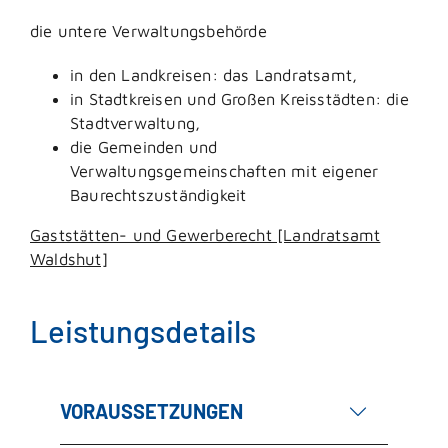
die untere Verwaltungsbehörde
in den Landkreisen: das Landratsamt,
in Stadtkreisen und Großen Kreisstädten: die
Stadtverwaltung,
die Gemeinden und
Verwaltungsgemeinschaften mit eigener
Baurechtszuständigkeit
Gaststätten- und Gewerberecht [Landratsamt
Waldshut]
Leistungsdetails
VORAUSSETZUNGEN