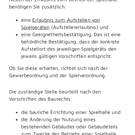
benötigen Sie zusätzlich:
eine
Erlaubnis zum Aufstellen von
Spielgeräten
(Aufstellererlaubnis) und
eine Geeignetheitsbestätigung. Das ist eine
behördliche Bestätigung, dass der konkrete
Aufstellort des jeweiligen Spielgeräts den
jeweils gültigen Vorschriften entspricht.
Ob Sie diese erhalten, richtet sich nach der
Gewerbeordnung und der Spielverordnung.
Die zuständige Stelle beurteilt nach den
Vorschriften des Baurechts:
die bauliche Errichtung einer Spielhalle und
die Änderung der Nutzung eines
bestehenden Gebäudes oder Gebäudeteils
zum Zwecke des Betriebs einer Spielhalle