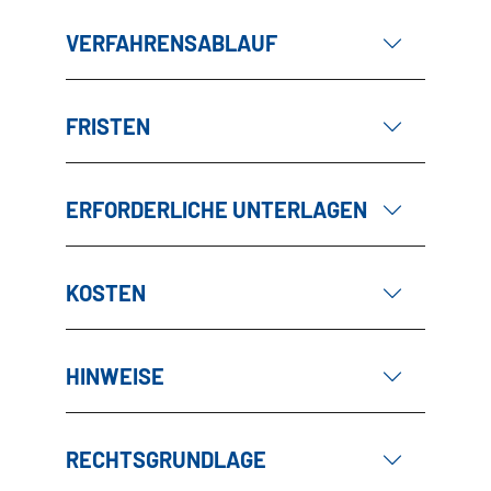
VERFAHRENSABLAUF
FRISTEN
ERFORDERLICHE UNTERLAGEN
KOSTEN
HINWEISE
RECHTSGRUNDLAGE