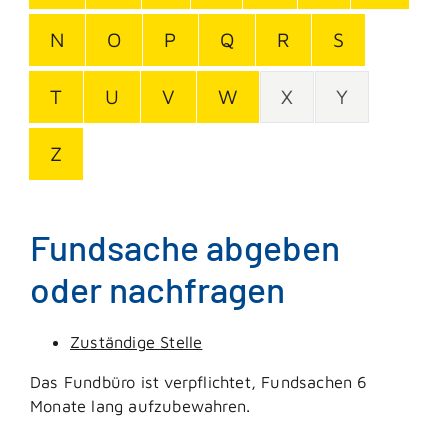
N
O
P
Q
R
S
T
U
V
W
X
Y
Z
Fundsache abgeben
oder nachfragen
Zuständige Stelle
Das Fundbüro ist verpflichtet, Fundsachen 6
Monate lang aufzubewahren.