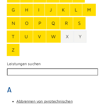
G
H
I
J
K
L
M
N
O
P
Q
R
S
T
U
V
W
X
Y
Z
Leistungen suchen
A
Abbrennen von pyrotechnischen