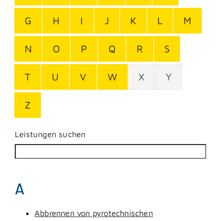
G
H
I
J
K
L
M
N
O
P
Q
R
S
T
U
V
W
X
Y
Z
Leistungen suchen
A
Abbrennen von pyrotechnischen