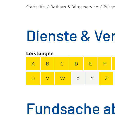
Startseite
Rathaus & Bürgerservice
Bürge
Dienste & Ve
Leistungen
A
B
C
D
E
F
U
V
W
X
Y
Z
Fundsache a