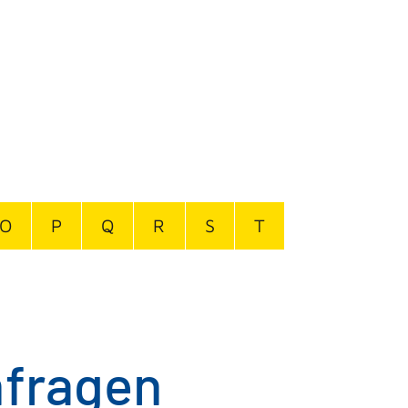
O
P
Q
R
S
T
hfragen