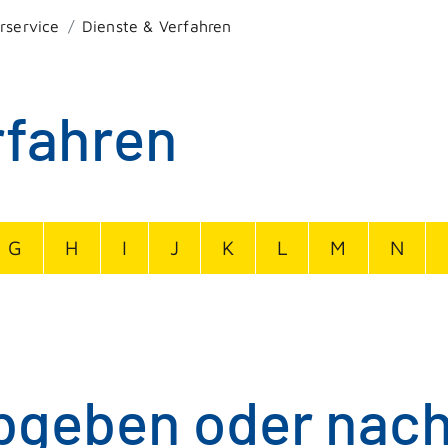
rservice
Dienste & Verfahren
rfahren
G
H
I
J
K
L
M
N
bgeben oder nac