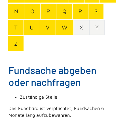
N
O
P
Q
R
S
T
U
V
W
X
Y
Z
Fundsache abgeben
oder nachfragen
Zuständige Stelle
Das Fundbüro ist verpflichtet, Fundsachen 6
Monate lang aufzubewahren.