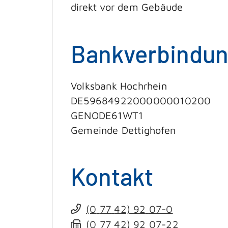
direkt vor dem Gebäude
Bankverbindu
Volksbank Hochrhein
DE59684922000000010200
GENODE61WT1
Gemeinde Dettighofen
Kontakt
(0
77
42) 92
07-0
(0
77
42) 92
07-22