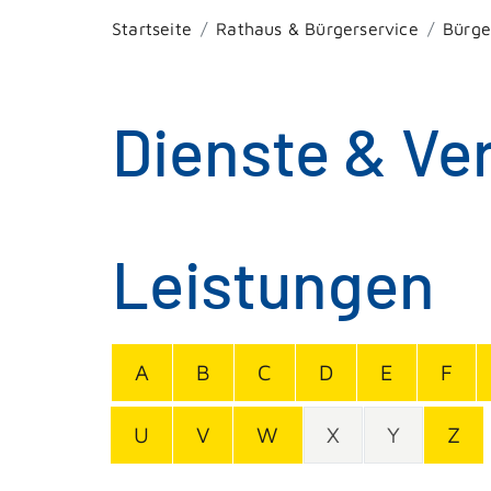
Startseite
Rathaus & Bürgerservice
Bürge
Dienste & Ve
Leistungen
A
B
C
D
E
F
U
V
W
X
Y
Z