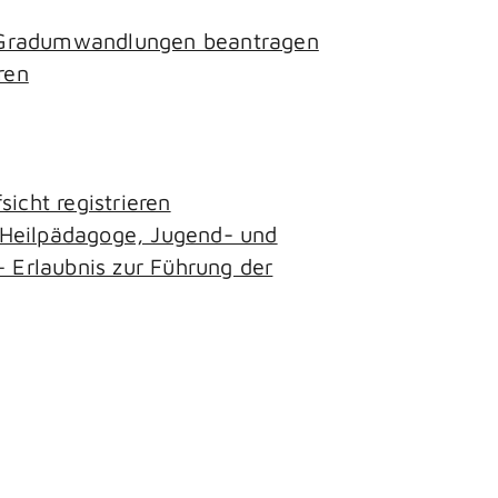
- Gradumwandlungen beantragen
ren
icht registrieren
, Heilpädagoge, Jugend- und
– Erlaubnis zur Führung der