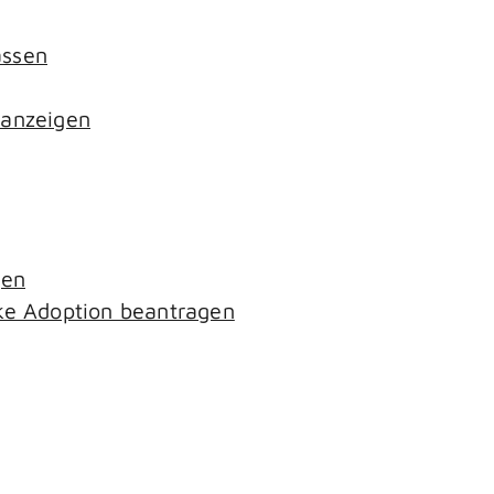
assen
 anzeigen
gen
ke Adoption beantragen