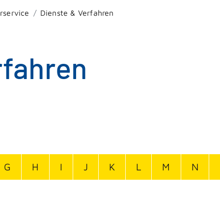
rservice
Dienste & Verfahren
rfahren
G
H
I
J
K
L
M
N