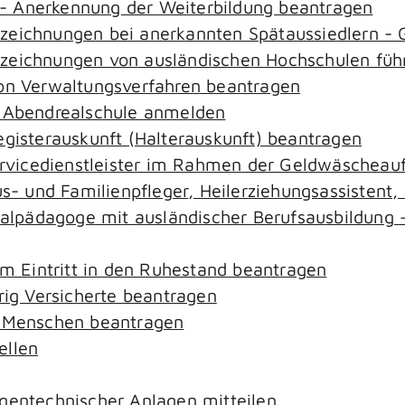
- Anerkennung der Weiterbildung beantragen
ezeichnungen bei anerkannten Spätaussiedlern 
ezeichnungen von ausländischen Hochschulen füh
von Verwaltungsverfahren beantragen
r Abendrealschule anmelden
egisterauskunft (Halterauskunft) beantragen
ervicedienstleister im Rahmen der Geldwäscheaufs
aus- und Familienpfleger, Heilerziehungsassistent
zialpädagoge mit ausländischer Berufsausbildung 
em Eintritt in den Ruhestand beantragen
rig Versicherte beantragen
e Menschen beantragen
ellen
gentechnischer Anlagen mitteilen