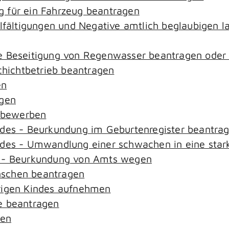
 für ein Fahrzeug beantragen
elfältigungen und Negative amtlich beglaubigen l
e Beseitigung von Regenwasser beantragen oder
ichtbetrieb beantragen
en
agen
n bewerben
ndes - Beurkundung im Geburtenregister beantra
ndes - Umwandlung einer schwachen in eine star
s - Beurkundung von Amts wegen
nschen beantragen
rigen Kindes aufnehmen
e beantragen
sen