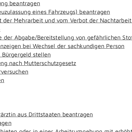
ung beantragen
zulassung eines Fahrzeugs) beantragen
der Mehrarbeit und vom Verbot der Nachtarbeit i
o
e der Abgabe/Bereitstellung von gefährlichen S
zeigen bei Wechsel der sachkundigen Person
 Bürgergeld stellen
ung nach Mutterschutzgesetz
rversuchen
en
rärztin aus Drittstaaten beantragen
agen
ebieten oder in einer Arbeitsumgebung mit erhö