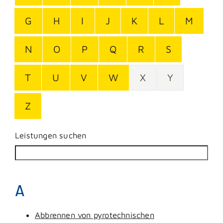
G
H
I
J
K
L
M
N
O
P
Q
R
S
T
U
V
W
X
Y
Z
Leistungen suchen
A
Abbrennen von pyrotechnischen