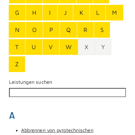
G
H
I
J
K
L
M
N
O
P
Q
R
S
T
U
V
W
X
Y
Z
Leistungen suchen
A
Abbrennen von pyrotechnischen