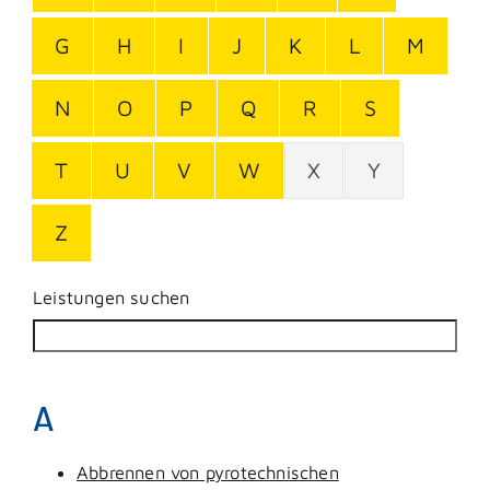
G
H
I
J
K
L
M
N
O
P
Q
R
S
T
U
V
W
X
Y
Z
Leistungen suchen
A
Abbrennen von pyrotechnischen