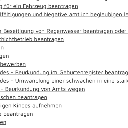
 für ein Fahrzeug beantragen
elfältigungen und Negative amtlich beglaubigen l
e Beseitigung von Regenwasser beantragen oder
ichtbetrieb beantragen
en
agen
n bewerben
ndes - Beurkundung im Geburtenregister beantra
ndes - Umwandlung einer schwachen in eine star
s - Beurkundung von Amts wegen
nschen beantragen
rigen Kindes aufnehmen
e beantragen
sen