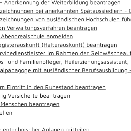
- Anerkennung der Weiterbildung beantragen
ezeichnungen bei anerkannten Spätaussiedlern 
ezeichnungen von ausländischen Hochschulen füh
von Verwaltungsverfahren beantragen
r Abendrealschule anmelden
egisterauskunft (Halterauskunft) beantragen
ervicedienstleister im Rahmen der Geldwäscheaufs
aus- und Familienpfleger, Heilerziehungsassistent
zialpädagoge mit ausländischer Berufsausbildung 
em Eintritt in den Ruhestand beantragen
rig Versicherte beantragen
e Menschen beantragen
ellen
gentechnischer Anlagen mitteilen