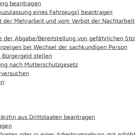
ung beantragen
zulassung eines Fahrzeugs) beantragen
der Mehrarbeit und vom Verbot der Nachtarbeit i
o
e der Abgabe/Bereitstellung von gefährlichen S
zeigen bei Wechsel der sachkundigen Person
 Bürgergeld stellen
ung nach Mutterschutzgesetz
rversuchen
en
rärztin aus Drittstaaten beantragen
agen
ebieten oder in einer Arbeitsumgebung mit erhö