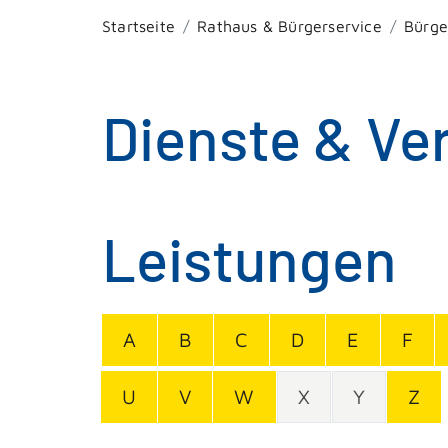
Startseite
Rathaus & Bürgerservice
Bürge
Dienste & Ve
Leistungen
A
B
C
D
E
F
U
V
W
X
Y
Z