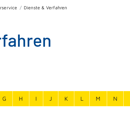
rservice
Dienste & Verfahren
rfahren
G
H
I
J
K
L
M
N