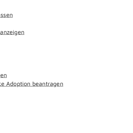
assen
 anzeigen
gen
ke Adoption beantragen