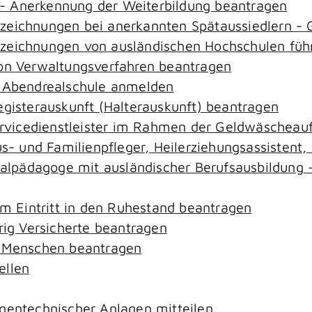
- Anerkennung der Weiterbildung beantragen
ezeichnungen bei anerkannten Spätaussiedlern 
ezeichnungen von ausländischen Hochschulen füh
von Verwaltungsverfahren beantragen
r Abendrealschule anmelden
egisterauskunft (Halterauskunft) beantragen
ervicedienstleister im Rahmen der Geldwäscheaufs
aus- und Familienpfleger, Heilerziehungsassistent
zialpädagoge mit ausländischer Berufsausbildung 
em Eintritt in den Ruhestand beantragen
rig Versicherte beantragen
e Menschen beantragen
ellen
gentechnischer Anlagen mitteilen