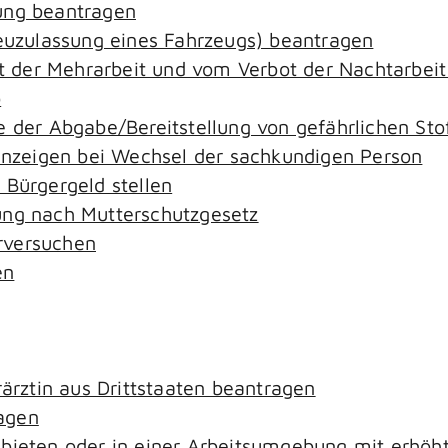
ung beantragen
zulassung eines Fahrzeugs) beantragen
der Mehrarbeit und vom Verbot der Nachtarbeit i
o
e der Abgabe/Bereitstellung von gefährlichen S
zeigen bei Wechsel der sachkundigen Person
 Bürgergeld stellen
ung nach Mutterschutzgesetz
rversuchen
en
rärztin aus Drittstaaten beantragen
agen
ebieten oder in einer Arbeitsumgebung mit erhö