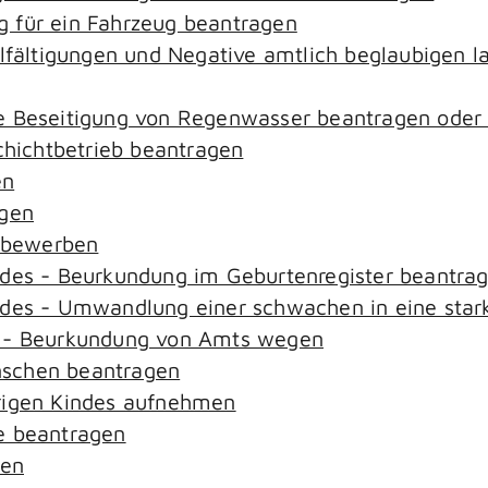
 für ein Fahrzeug beantragen
elfältigungen und Negative amtlich beglaubigen l
e Beseitigung von Regenwasser beantragen oder
ichtbetrieb beantragen
en
agen
n bewerben
ndes - Beurkundung im Geburtenregister beantra
ndes - Umwandlung einer schwachen in eine star
s - Beurkundung von Amts wegen
nschen beantragen
rigen Kindes aufnehmen
e beantragen
sen