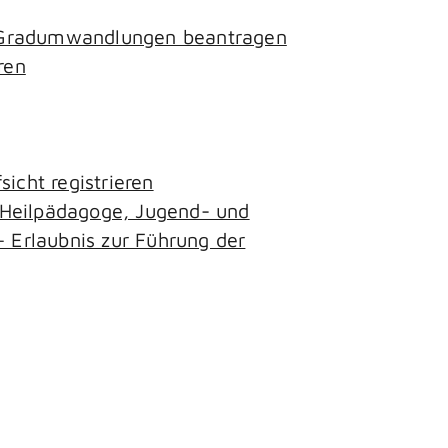
- Gradumwandlungen beantragen
ren
icht registrieren
, Heilpädagoge, Jugend- und
– Erlaubnis zur Führung der