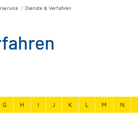
rservice
Dienste & Verfahren
rfahren
G
H
I
J
K
L
M
N