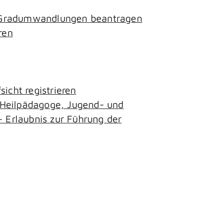
- Gradumwandlungen beantragen
ren
icht registrieren
, Heilpädagoge, Jugend- und
– Erlaubnis zur Führung der