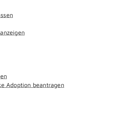
assen
 anzeigen
gen
ke Adoption beantragen