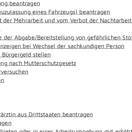
ung beantragen
zulassung eines Fahrzeugs) beantragen
der Mehrarbeit und vom Verbot der Nachtarbeit i
o
e der Abgabe/Bereitstellung von gefährlichen S
zeigen bei Wechsel der sachkundigen Person
 Bürgergeld stellen
ung nach Mutterschutzgesetz
rversuchen
en
rärztin aus Drittstaaten beantragen
agen
ebieten oder in einer Arbeitsumgebung mit erhö