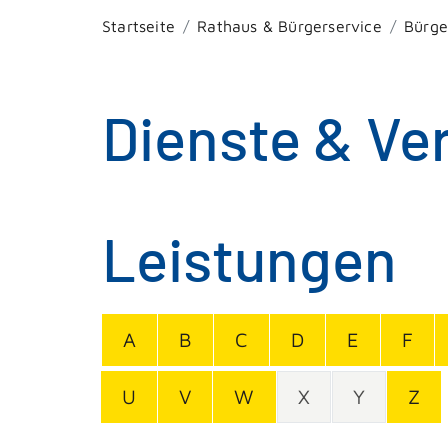
Startseite
Rathaus & Bürgerservice
Bürge
Dienste & Ve
Leistungen
A
B
C
D
E
F
U
V
W
X
Y
Z