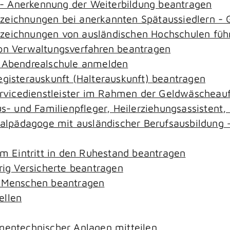
- Anerkennung der Weiterbildung beantragen
ezeichnungen bei anerkannten Spätaussiedlern 
ezeichnungen von ausländischen Hochschulen füh
von Verwaltungsverfahren beantragen
r Abendrealschule anmelden
egisterauskunft (Halterauskunft) beantragen
ervicedienstleister im Rahmen der Geldwäscheaufs
aus- und Familienpfleger, Heilerziehungsassistent
zialpädagoge mit ausländischer Berufsausbildung 
em Eintritt in den Ruhestand beantragen
rig Versicherte beantragen
e Menschen beantragen
ellen
gentechnischer Anlagen mitteilen