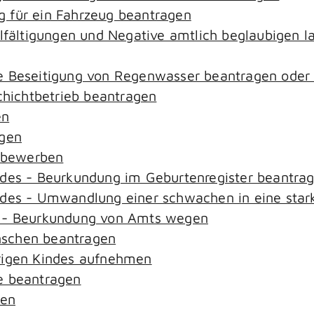
 für ein Fahrzeug beantragen
elfältigungen und Negative amtlich beglaubigen l
e Beseitigung von Regenwasser beantragen oder
ichtbetrieb beantragen
en
agen
n bewerben
ndes - Beurkundung im Geburtenregister beantra
ndes - Umwandlung einer schwachen in eine star
s - Beurkundung von Amts wegen
nschen beantragen
rigen Kindes aufnehmen
e beantragen
sen