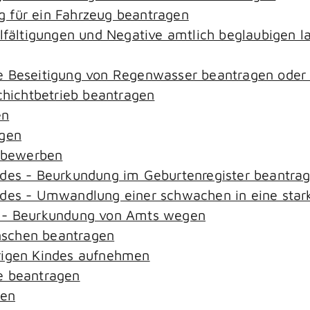
 für ein Fahrzeug beantragen
elfältigungen und Negative amtlich beglaubigen l
e Beseitigung von Regenwasser beantragen oder
ichtbetrieb beantragen
en
agen
n bewerben
ndes - Beurkundung im Geburtenregister beantra
ndes - Umwandlung einer schwachen in eine star
s - Beurkundung von Amts wegen
nschen beantragen
rigen Kindes aufnehmen
e beantragen
sen