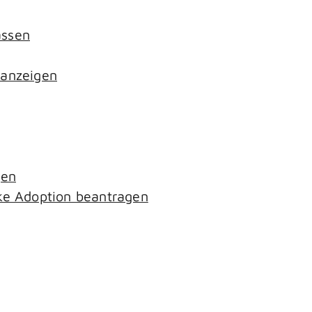
assen
 anzeigen
gen
ke Adoption beantragen