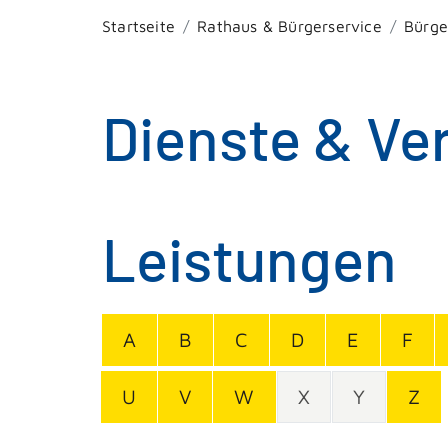
Startseite
Rathaus & Bürgerservice
Bürge
Dienste & Ve
Leistungen
A
B
C
D
E
F
U
V
W
X
Y
Z