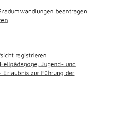
- Gradumwandlungen beantragen
ren
icht registrieren
, Heilpädagoge, Jugend- und
– Erlaubnis zur Führung der