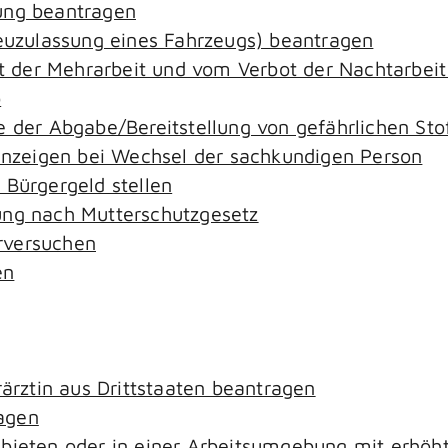
ung beantragen
zulassung eines Fahrzeugs) beantragen
der Mehrarbeit und vom Verbot der Nachtarbeit i
o
e der Abgabe/Bereitstellung von gefährlichen S
zeigen bei Wechsel der sachkundigen Person
 Bürgergeld stellen
ung nach Mutterschutzgesetz
rversuchen
en
rärztin aus Drittstaaten beantragen
agen
ebieten oder in einer Arbeitsumgebung mit erhö