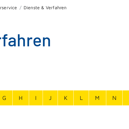
rservice
Dienste & Verfahren
rfahren
G
H
I
J
K
L
M
N