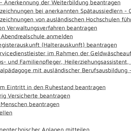
- Anerkennung der Weiterbildung beantragen
ezeichnungen bei anerkannten Spätaussiedlern 
ezeichnungen von ausländischen Hochschulen füh
von Verwaltungsverfahren beantragen
r Abendrealschule anmelden
egisterauskunft (Halterauskunft) beantragen
ervicedienstleister im Rahmen der Geldwäscheaufs
aus- und Familienpfleger, Heilerziehungsassistent
zialpädagoge mit ausländischer Berufsausbildung 
em Eintritt in den Ruhestand beantragen
rig Versicherte beantragen
e Menschen beantragen
ellen
gentechnischer Anlagen mitteilen