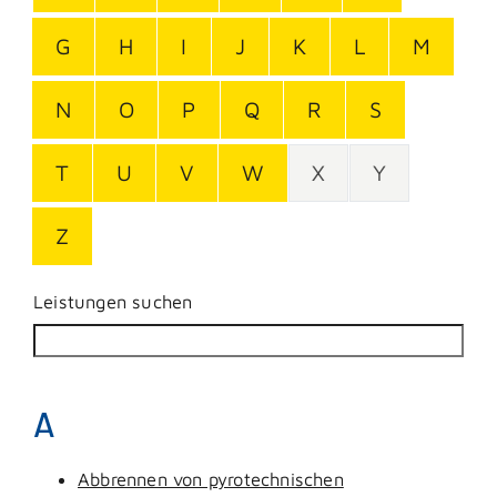
G
H
I
J
K
L
M
N
O
P
Q
R
S
T
U
V
W
X
Y
Z
Leistungen suchen
A
Abbrennen von pyrotechnischen