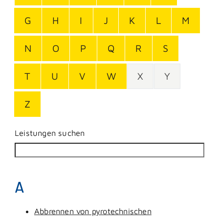
G
H
I
J
K
L
M
N
O
P
Q
R
S
T
U
V
W
X
Y
Z
Leistungen suchen
A
Abbrennen von pyrotechnischen