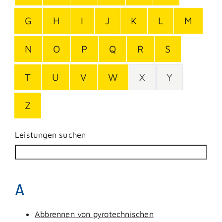
G
H
I
J
K
L
M
N
O
P
Q
R
S
T
U
V
W
X
Y
Z
Leistungen suchen
A
Abbrennen von pyrotechnischen