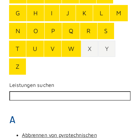
G
H
I
J
K
L
M
N
O
P
Q
R
S
T
U
V
W
X
Y
Z
Leistungen suchen
A
Abbrennen von pyrotechnischen