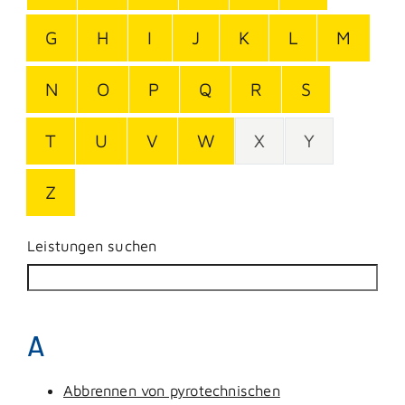
G
H
I
J
K
L
M
N
O
P
Q
R
S
T
U
V
W
X
Y
Z
Leistungen suchen
A
Abbrennen von pyrotechnischen